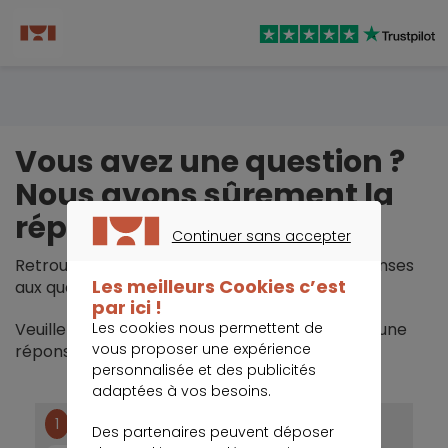
Vous avez une question ?
Nous avons sûrement la
réponse !
Continuer sans accepter
CONTINUER SANS ACCEPTER
Retrouvez dans cette rubrique toutes les réponses
Les meilleurs Cookies c’est
aux questions que vous pouvez vous poser.
par ici !
Veuillez préciser votre demande pour obtenir une
Les cookies nous permettent de
vous proposer une expérience
réponse adaptée.
personnalisée et des publicités
adaptées à vos besoins.
1
Vous êtes...
Des partenaires peuvent déposer