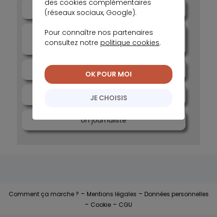
des cookies complémentaires
Un particulier
(réseaux sociaux, Google).
Pour connaître nos partenaires
Un professionnel / Un professionnel du
consultez notre
politique cookies
.
web
Un Courtier/Agent Général/Assureur
OK POUR MOI
Un candidat
JE CHOISIS
Un journaliste
-
-
Comment ça marche ?
Mentions légales
Données personnelles
-
-
Cookie
CGU